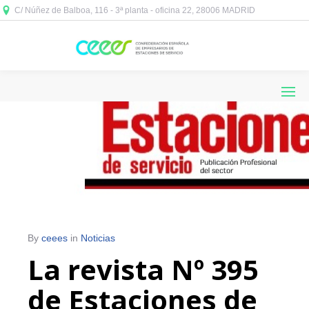
C/ Núñez de Balboa, 116 - 3ª planta - oficina 22, 28006 MADRID



By
ceees
in
Noticias
La revista Nº 395
de Estaciones de