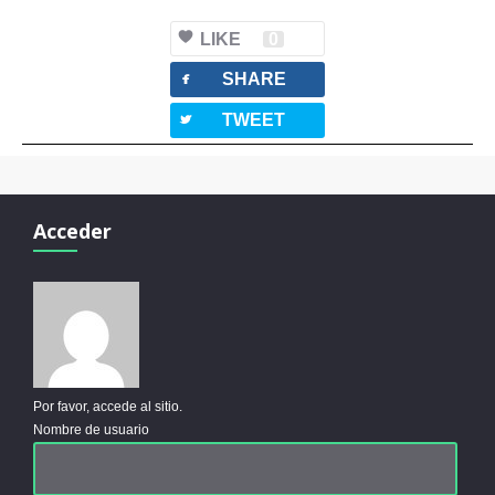
LIKE
0
facebook
SHARE
twitterbird
TWEET
Acceder
Por favor, accede al sitio.
Nombre de usuario