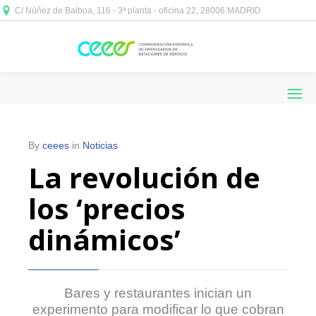
C/ Núñez de Balboa, 116 - 3ª planta - oficina 22, 28006 MADRID



By
ceees
in
Noticias
La revolución de
los ‘precios
dinámicos’
Bares y restaurantes inician un
experimento para modificar lo que cobran