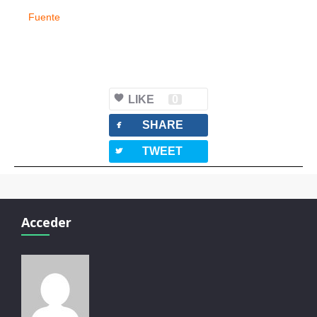
Fuente
LIKE
0
facebook
SHARE
twitterbird
TWEET
Acceder