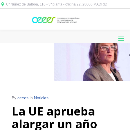
C/ Núñez de Balboa, 116 - 3ª planta - oficina 22, 28006 MADRID



By
ceees
in
Noticias
La UE aprueba
alargar un año