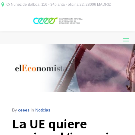
C/ Núñez de Balboa, 116 - 3ª planta - oficina 22, 28006 MADRID



By
ceees
in
Noticias
La UE quiere