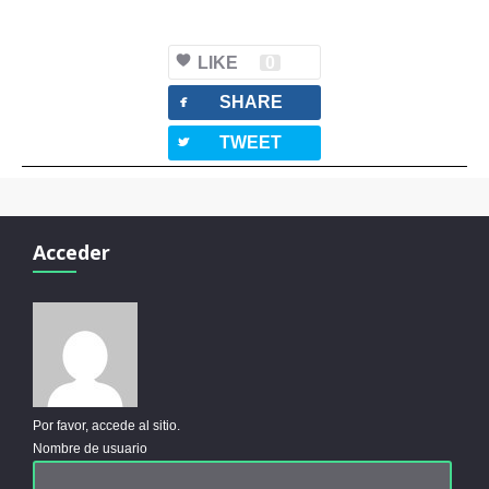
LIKE
0
facebook
SHARE
twitterbird
TWEET
Acceder
Por favor, accede al sitio.
Nombre de usuario