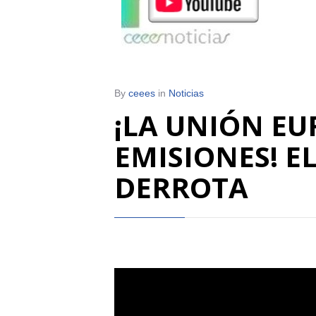
By
ceees
in
Noticias
¡LA UNIÓN E
EMISIONES! E
DERROTA