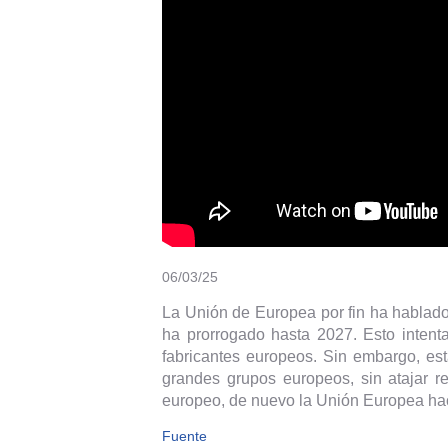
06/03/25
La Unión de Europea por fin ha hablad
ha prorrogado hasta 2027. Esto intent
fabricantes europeos. Sin embargo, est
grandes grupos europeos, sin atajar re
europeo, de nuevo la Unión Europea hace
Fuente