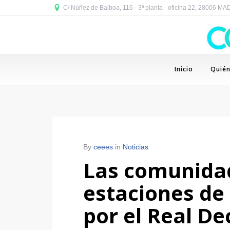
C/ Núñez de Balboa, 116 - 3ª planta - oficina 22, 28006 M
Inicio
Quié
By
ceees
in
Noticias
Las comunidad
estaciones de
por el Real De