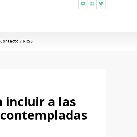



Contacto / RRSS
ncluir a las
s contempladas