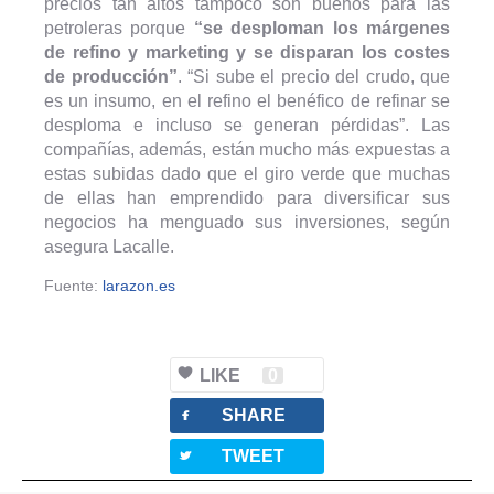
precios tan altos tampoco son buenos para las
petroleras porque
“se desploman los márgenes
de refino y marketing y se disparan los costes
de producción”
. “Si sube el precio del crudo, que
es un insumo, en el refino el benéfico de refinar se
desploma e incluso se generan pérdidas”. Las
compañías, además, están mucho más expuestas a
estas subidas dado que el giro verde que muchas
de ellas han emprendido para diversificar sus
negocios ha menguado sus inversiones, según
asegura Lacalle.
Fuente:
larazon.es
LIKE
0
facebook
SHARE
twitterbird
TWEET