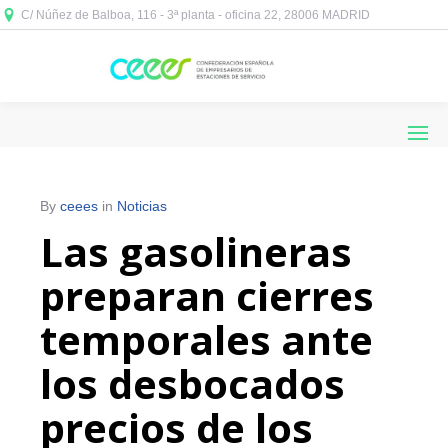
C/ Núñez de Balboa, 116 - 3ª planta - oficina 22, 28006 MADRID



By
ceees
in
Noticias
Las gasolineras
preparan cierres
temporales ante
los desbocados
precios de los