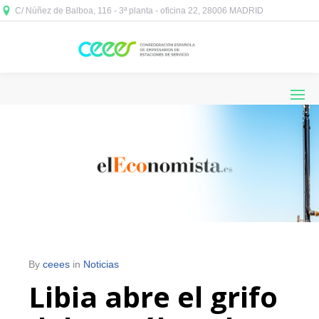
C/ Núñez de Balboa, 116 - 3ª planta - oficina 22, 28006 MADRID



By
ceees
in
Noticias
Libia abre el grifo