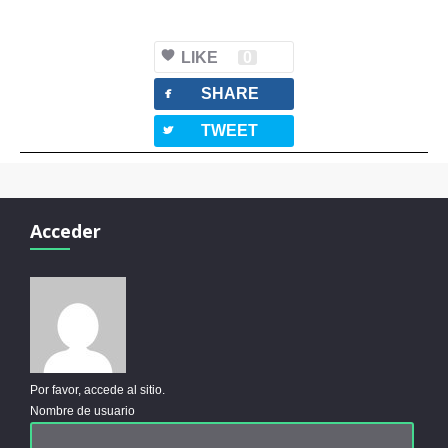
LIKE
0
facebook
SHARE
twitterbird
TWEET
Acceder
Por favor, accede al sitio.
Nombre de usuario