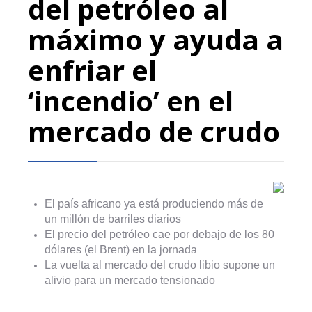
del petróleo al
máximo y ayuda a
enfriar el
‘incendio’ en el
mercado de crudo
El país africano ya está produciendo más de
un millón de barriles diarios
El precio del petróleo cae por debajo de los 80
dólares (el Brent) en la jornada
La vuelta al mercado del crudo libio supone un
alivio para un mercado tensionado