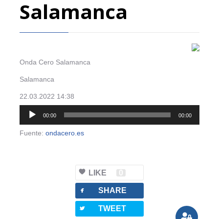
Salamanca
Onda Cero Salamanca
Salamanca
22.03.2022 14:38
Reproductor
00:00
00:00
de
audio
Fuente:
ondacero.es
LIKE
0
facebook
SHARE
twitterbird
TWEET