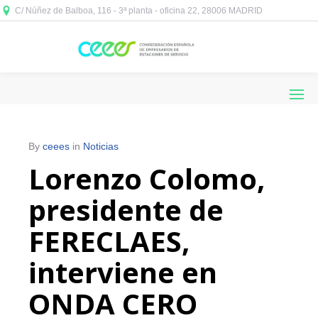
C/ Núñez de Balboa, 116 - 3ª planta - oficina 22, 28006 MADRID



By
ceees
in
Noticias
Lorenzo Colomo,
presidente de
FERECLAES,
interviene en
ONDA CERO