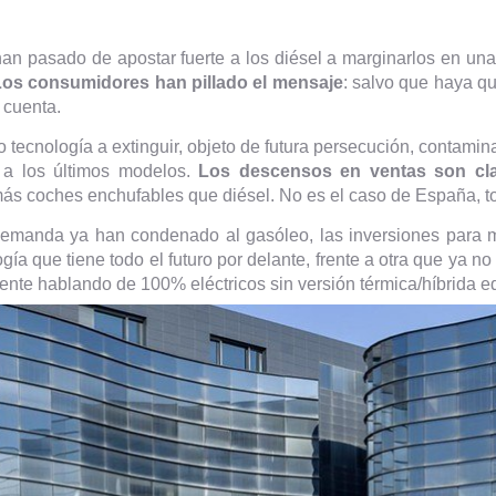
 han pasado de apostar fuerte a los diésel a marginarlos en un
Los consumidores han pillado el mensaje
: salvo que haya q
 cuenta.
ecnología a extinguir, objeto de futura persecución, contamina
 a los últimos modelos.
Los descensos en ventas son cl
 más coches enchufables que diésel. No es el caso de España, t
a demanda ya han condenado al gasóleo, las inversiones para 
gía que tiene todo el futuro por delante, frente a otra que ya no
nte hablando de 100% eléctricos sin versión térmica/híbrida eq