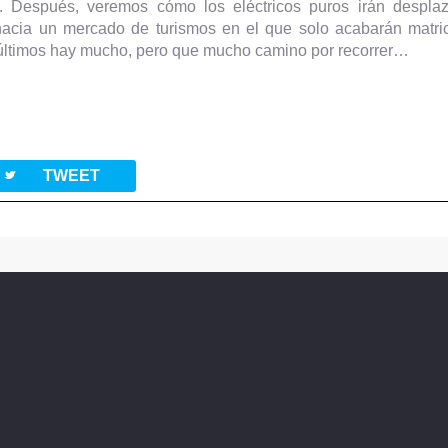
. Después, veremos cómo los eléctricos puros irán despla
 hacia un mercado de turismos en el que solo acabarán matric
 últimos hay mucho, pero que mucho camino por recorrer…
twitterbird
TWEET