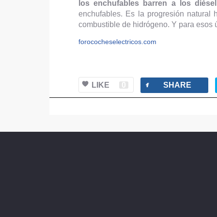
los enchufables barren a los diésel
enchufables. Es la progresión natural
combustible de hidrógeno. Y para esos
forococheselectricos.com
facebook
LIKE
0
SHARE