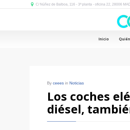
C/ Núñez de Balboa, 116 - 3ª planta - oficina 22, 28006 M
Inicio
Quié
By
ceees
in
Noticias
Los coches elé
diésel, tambié