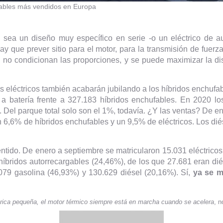
fables más vendidos en Europa
e sea un diseño muy específico en serie -o un eléctrico de 
ay que prever sitio para el motor, para la transmisión de fuerza
, no condicionan las proporciones, y se puede maximizar la dis
 eléctricos también acabarán jubilando a los híbridos enchufab
a batería frente a 327.183 híbridos enchufables. En 2020 lo
. Del parque total solo son el 1%, todavía. ¿Y las ventas? De 
 6,6% de híbridos enchufables y un 9,5% de eléctricos. Los diése
tido. De enero a septiembre se matricularon 15.031 eléctricos 
íbridos autorrecargables (24,46%), de los que 27.681 eran diése
079 gasolina (46,93%) y 130.629 diésel (20,16%). Sí,
ya se m
trica pequeña, el motor térmico siempre está en marcha cuando se acelera
, 