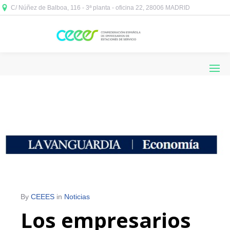
C/ Núñez de Balboa, 116 - 3ª planta - oficina 22, 28006 MADRID



By
CEEES
in
Noticias
Los empresarios