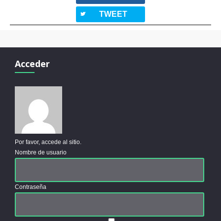
twitterbird
TWEET
Acceder
Por favor, accede al sitio.
Nombre de usuario
Contraseña