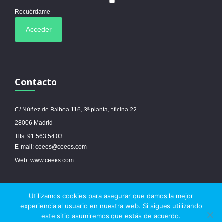
Recuérdame
Contacto
C/ Núñez de Balboa 116, 3ª planta, oficina 22
28006 Madrid
Tlfs: 91 563 54 03
E-mail: ceees@ceees.com
Web: www.ceees.com
Utilizamos cookies para asegurar que damos la mejor
© 2017 Ceees - Sitio web desarrollado por
espa.es
-
Aviso legal
-
Política de
experiencia al usuario en nuestra web. Si sigues utilizando
cookies
este sitio asumiremos que estás de acuerdo.