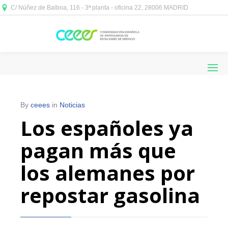
C/ Núñez de Balboa, 116 - 3ª planta - oficina 22, 28006 MADRID



By
ceees
in
Noticias
Los españoles ya
pagan más que
los alemanes por
repostar gasolina