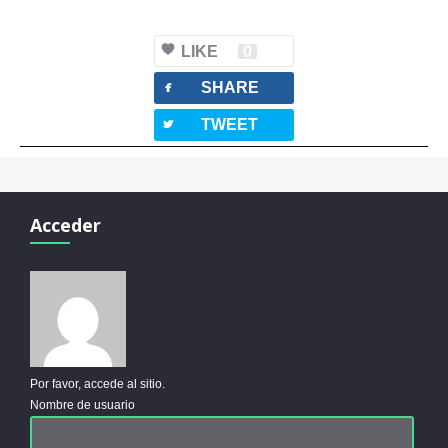
LIKE
0
facebook
SHARE
twitterbird
TWEET
Acceder
Por favor, accede al sitio.
Nombre de usuario