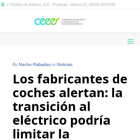
C/ Núñez de Balboa, 116 - 3ª planta - oficina 22, 28006 MADRID



By
Nacho Rabadan
in
Noticias
Los fabricantes de
coches alertan: la
transición al
eléctrico podría
limitar la