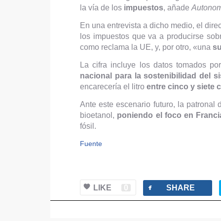
la vía de los
impuestos
, añade
Autonom
En una entrevista a dicho medio, el dir
los impuestos que va a producirse sob
como reclama la UE, y, por otro, «una
su
La cifra incluye los datos tomados po
nacional para la sostenibilidad del s
encarecería el litro
entre cinco y siete
Ante este escenario futuro, la patronal
bioetanol,
poniendo el foco en Franci
fósil.
Fuente
facebook
LIKE
0
SHARE