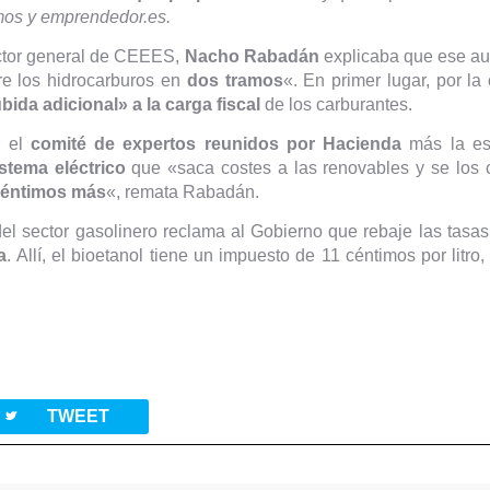
os y emprendedor.es.
ector general de CEEES,
Nacho Rabadán
explicaba que ese au
re los hidrocarburos en
dos tramos
«. En primer lugar, por la
bida adicional» a la carga fiscal
de los carburantes.
r el
comité de expertos reunidos por Hacienda
más la est
istema eléctrico
que «saca costes a las renovables y se los c
 céntimos más
«, remata Rabadán.
 del sector gasolinero reclama al Gobierno que rebaje las tas
a
. Allí, el bioetanol tiene un impuesto de 11 céntimos por litro
twitterbird
TWEET