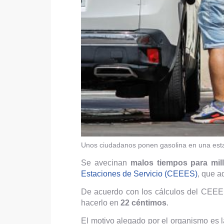
Unos ciudadanos ponen gasolina en una esta
Se avecinan
malos tiempos para mil
Estaciones de Servicio (CEEES)
, que a
De acuerdo con los cálculos del CEEE
hacerlo en
22 céntimos
.
El motivo alegado por el organismo es 