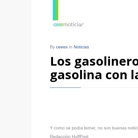
By
ceees
in
Noticias
Los gasolinero
gasolina con 
Y como se podía temer, no son buenas notici
Redacción HuffPost