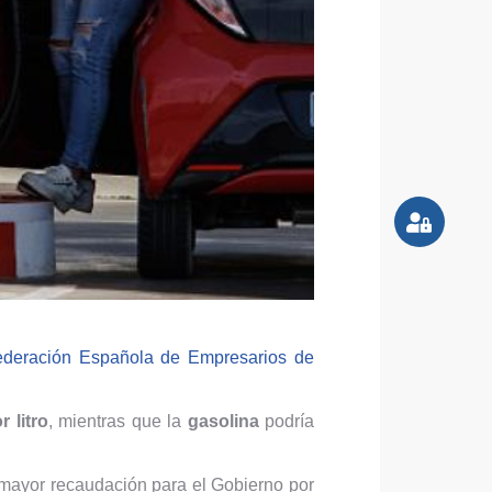
ederación Española de Empresarios de
 litro
, mientras que la
gasolina
podría
mayor recaudación para el Gobierno por