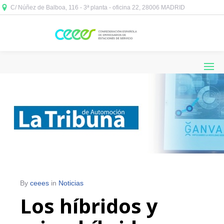
C/ Núñez de Balboa, 116 - 3ª planta - oficina 22, 28006 MADRID



By
ceees
in
Noticias
Los híbridos y