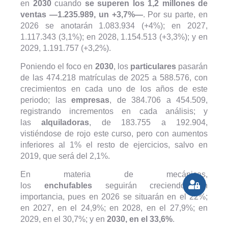
en
2030
cuando
se superen los 1,2 millones de
ventas —1.235.989, un +3,7%—
. Por su parte, en
2026 se anotarán 1.083.934 (+4%); en 2027,
1.117.343 (3,1%); en 2028, 1.154.513 (+3,3%); y en
2029, 1.191.757 (+3,2%).
Poniendo el foco en
2030
, los
particulares
pasarán
de las 474.218 matrículas de 2025 a 588.576, con
crecimientos en cada uno de los años de este
periodo; las
empresas
, de 384.706 a 454.509,
registrando incrementos en cada análisis; y
las
alquiladoras
, de 183.755 a 192.904,
vistiéndose de rojo este curso, pero con aumentos
inferiores al 1% el resto de ejercicios, salvo en
2019, que será del 2,1%.
En materia de mecánicas,
los
enchufables
seguirán creciendo en
importancia, pues en 2026 se situarán en el 22%;
en 2027, en el 24,9%; en 2028, en el 27,9%; en
2029, en el 30,7%; y en
2030, en el 33,6%
.