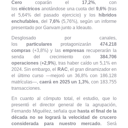
Cero
coparán el
17,2%
, con
los
eléctricos
anotándose una cuota del
9,6%
(tras
el 5,64% del pasado ejercicio) y los
híbridos
enchufables
, del
7,6%
(5,76%), según un informe
presentado por Ganvam junto a Ideauto.
Desglosado por canales,
los
particulares
protagonizarán
474.218
compras
(+3,8%) y las
empresas
recuperarán la
senda del crecimiento con
384.706
operaciones
(
+2,9%
), tras haber caído un 5,1% en
2024. Sin embargo, el
RAC
, el gran dinamizador en
el último curso —mejoró un 36,8% con 186.128
matrículas—,
caerá en 2025 un 1,3%
, con 183.755
transacciones.
En cuanto al cómputo total, el estudio, que lo
presentó el director general de la agrupación,
Fernando Miguélez, señala que
hasta el final de la
década no se logrará la velocidad de crucero
considerada para nuestro mercado.
Será