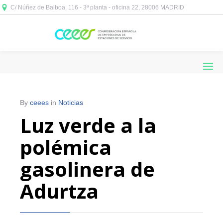
C/ Núñez de Balboa, 116 - 3ª planta - oficina 22, 28006 MADRID



By
ceees
in
Noticias
Luz verde a la
polémica
gasolinera de
Adurtza