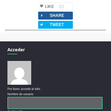
LIKE
0
facebook
SHARE
twitterbird
TWEET
Acceder
Por favor, accede al sitio.
Nombre de usuario