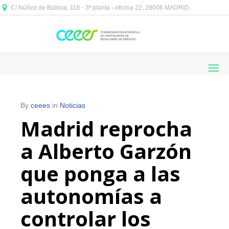
C/ Núñez de Balboa, 116 - 3ª planta - oficina 22, 28006 MADRID



By
ceees
in
Noticias
Madrid reprocha
a Alberto Garzón
que ponga a las
autonomías a
controlar los