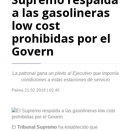
a las gasolineras
low cost
prohibidas por el
Govern
La patronal gana un pleito al Ejecutivo que imponía
condiciones a estas estaciones de servicio
Palma
21.02.2019 | 02:45
El
Tribunal Supremo
ha establecido que