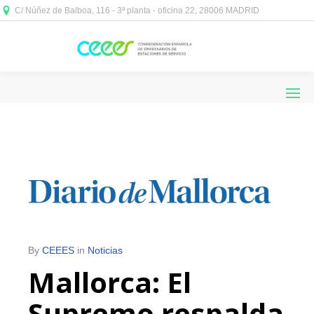
C/ Núñez de Balboa, 116 - 3ª planta - oficina 22, 28006 MADRID



By
CEEES
in
Noticias
Mallorca: El
Supremo respalda