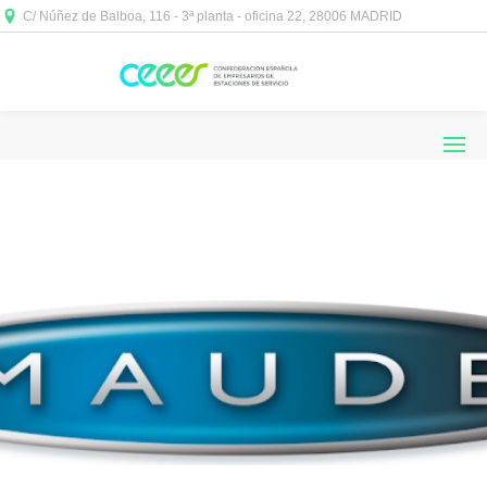
C/ Núñez de Balboa, 116 - 3ª planta - oficina 22, 28006 MADRID


