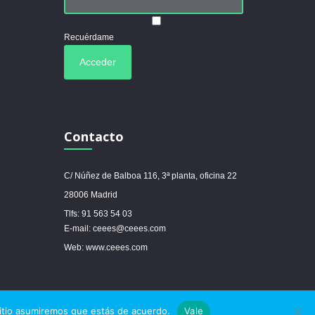
Recuérdame
Contacto
C/ Núñez de Balboa 116, 3ª planta, oficina 22
28006 Madrid
Tlfs: 91 563 54 03
E-mail: ceees@ceees.com
Web: www.ceees.com



sitio asumiremos que estás de acuerdo.
Vale