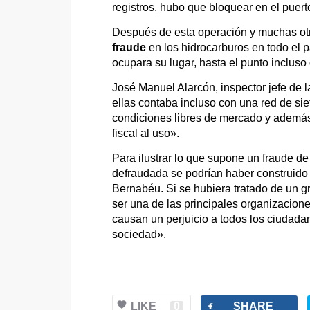
registros, hubo que bloquear en el puer
Después de esta operación y muchas otr
fraude
en los hidrocarburos en todo el 
ocupara su lugar, hasta el punto incluso
José Manuel Alarcón, inspector jefe de
ellas contaba incluso con una red de si
condiciones libres de mercado y además 
fiscal al uso».
Para ilustrar lo que supone un fraude d
defraudada se podrían haber construid
Bernabéu. Si se hubiera tratado de un g
ser una de las principales organizacione
causan un perjuicio a todos los ciudadan
sociedad».
facebook
LIKE
0
SHARE