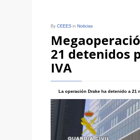
By
CEEES
in
Noticias
Megaoperación
21 detenidos p
IVA
La operación Drake ha detenido a 21 m