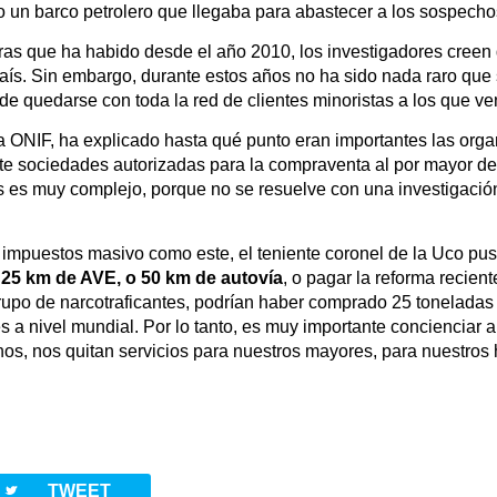
to un barco petrolero que llegaba para abastecer a los sospecho
as que ha habido desde el año 2010, los investigadores creen
país. Sin embargo, durante estos años no ha sido nada raro qu
 de quedarse con toda la red de clientes minoristas a los que ve
 la ONIF, ha explicado hasta qué punto eran importantes las o
ete sociedades autorizadas para la compraventa al por mayor de
es muy complejo, porque no se resuelve con una investigación 
e impuestos masivo como este, el teniente coronel de la Uco pu
o
25 km de AVE, o 50 km de autovía
, o pagar la reforma recie
rupo de narcotraficantes, podrían haber comprado 25 toneladas 
s a nivel mundial. Por lo tanto, es muy importante concienciar 
os, nos quitan servicios para nuestros mayores, para nuestros hi
twitterbird
TWEET