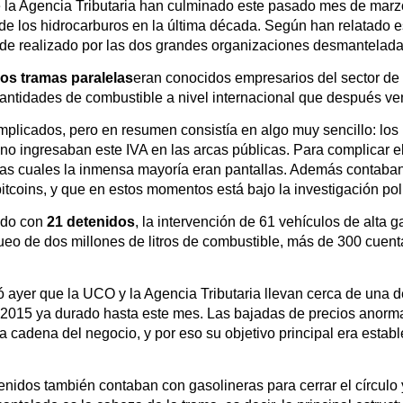
e la Agencia Tributaria han culminado este pasado mes de marz
 de los hidrocarburos en la última década. Según han relatado 
aude realizado por las dos grandes organizaciones desmantelada
os tramas paralelas
eran conocidos empresarios del sector de
ntidades de combustible a nivel internacional que después ven
plicados, pero en resumen consistía en algo muy sencillo: los 
 ingresaban este IVA en las arcas públicas. Para complicar el
 las cuales la inmensa mayoría eran pantallas. Además contaban
tcoins, y que en estos momentos está bajo la investigación polic
ido con
21 detenidos
, la intervención de 61 vehículos de alta 
ueo de dos millones de litros de combustible, más de 300 cuen
ó ayer que la UCO y la Agencia Tributaria llevan cerca de una 
2015 ya durado hasta este mes. Las bajadas de precios anormal
 cadena del negocio, y por eso su objetivo principal era estable
nidos también contaban con gasolineras para cerrar el círculo y