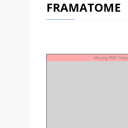
FRAMATOME
X
Missing PDF "htt