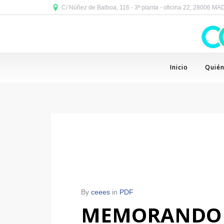
C/ Núñez de Balboa, 116 - 3ª planta - oficina 22, 28006 M
Inicio
Quié
By
ceees
in
PDF
MEMORANDO D