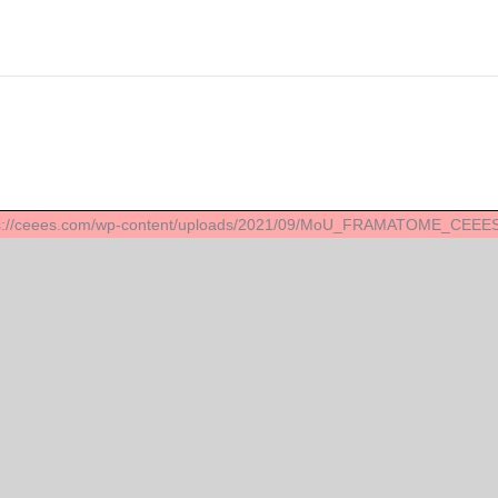
ps://ceees.com/wp-content/uploads/2021/09/MoU_FRAMATOME_CEEES_d