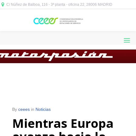
C/ Núñez de Balboa, 116 - 3ª planta - oficina 22, 28006 MADRID



By
ceees
in
Noticias
Mientras Europa