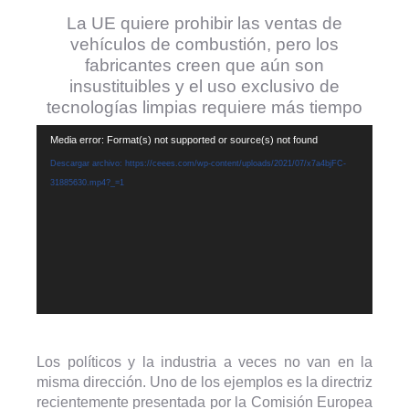
La UE quiere prohibir las ventas de
vehículos de combustión, pero los
fabricantes creen que aún son
insustituibles y el uso exclusivo de
tecnologías limpias requiere más tiempo
Reproductor
Media error: Format(s) not supported or source(s) not found
de
Descargar archivo: https://ceees.com/wp-content/uploads/2021/07/x7a4bjFC-
vídeo
31885630.mp4?_=1
Los políticos y la industria a veces no van en la
misma dirección. Uno de los ejemplos es la directriz
recientemente presentada por la Comisión Europea