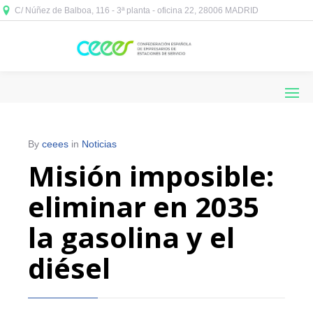
C/ Núñez de Balboa, 116 - 3ª planta - oficina 22, 28006 MADRID



By
ceees
in
Noticias
Misión imposible:
eliminar en 2035
la gasolina y el
diésel