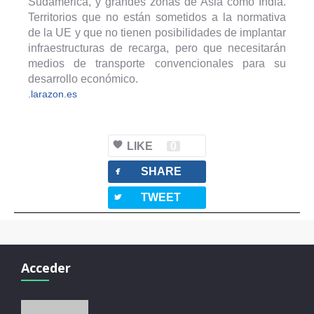
Sudamérica, y grandes zonas de Asia como India.
Territorios que no están sometidos a la normativa
de la UE y que no tienen posibilidades de implantar
infraestructuras de recarga, pero que necesitarán
medios de transporte convencionales para su
desarrollo económico.
.larazon.es
LIKE
0
facebook
SHARE
twitterbird
TWEET
Acceder