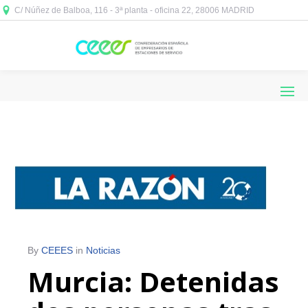
C/ Núñez de Balboa, 116 - 3ª planta - oficina 22, 28006 MADRID



By
CEEES
in
Noticias
Murcia: Detenidas