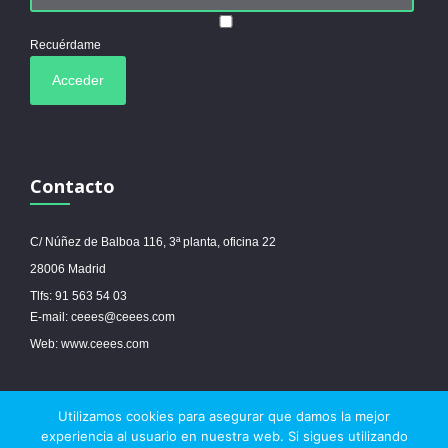
Recuérdame
Contacto
C/ Núñez de Balboa 116, 3ª planta, oficina 22
28006 Madrid
Tlfs: 91 563 54 03
E-mail: ceees@ceees.com
Web: www.ceees.com
Utilizamos cookies para asegurar que damos la mejor
© 2017 Ceees - Sitio web desarrollado por
espa.es
-
Aviso legal
-
Política de
experiencia al usuario en nuestra web. Si sigues utilizando