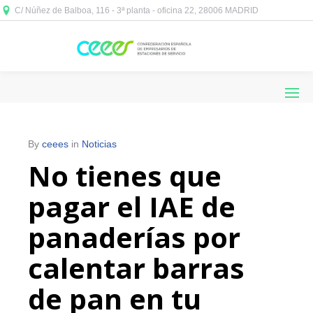
C/ Núñez de Balboa, 116 - 3ª planta - oficina 22, 28006 MADRID



By
ceees
in
Noticias
No tienes que
pagar el IAE de
panaderías por
calentar barras
de pan en tu