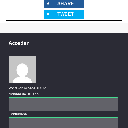
facebook
SHARE
twitterbird
TWEET
Acceder
Por favor, accede al sitio.
Nombre de usuario
Contraseña