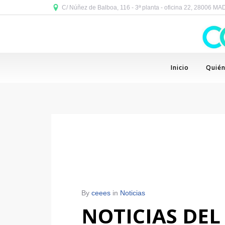
C/ Núñez de Balboa, 116 - 3ª planta - oficina 22, 28006 M
Inicio
Quié
By
ceees
in
Noticias
NOTICIAS DEL 