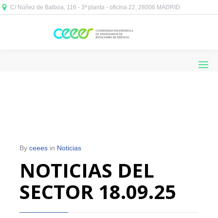
C/ Núñez de Balboa, 116 - 3ª planta - oficina 22, 28006 MADRID



By
ceees
in
Noticias
NOTICIAS DEL
SECTOR 18.09.25