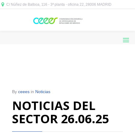
C/ Núñez de Balboa, 116 - 3ª planta - oficina 22, 28006 MADRID



By
ceees
in
Noticias
NOTICIAS DEL
SECTOR 26.06.25