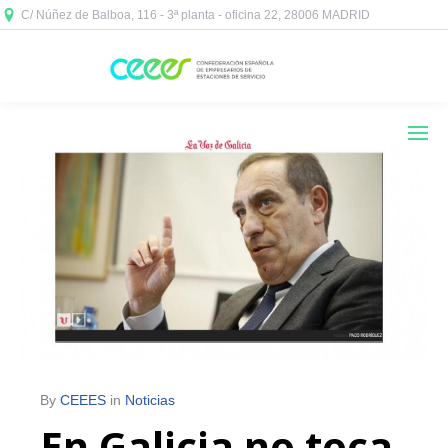
C/ Núñez de Balboa, 116 - 3ª planta - oficina 22, 28006 MADRID



By
CEEES
in
Noticias
En Galicia no toca