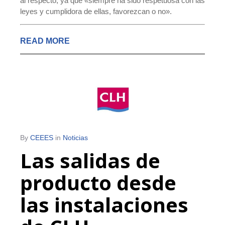
al respecto, ya que «siempre ha sido respetuosa con las
leyes y cumplidora de ellas, favorezcan o no».
READ MORE
By
CEEES
in
Noticias
Las salidas de
producto desde
las instalaciones