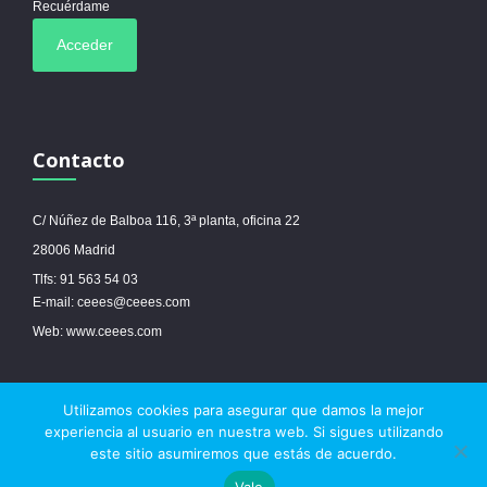
Recuérdame
Contacto
C/ Núñez de Balboa 116, 3ª planta, oficina 22
28006 Madrid
Tlfs: 91 563 54 03
E-mail: ceees@ceees.com
Web: www.ceees.com
Utilizamos cookies para asegurar que damos la mejor
© 2017 Ceees - Sitio web desarrollado por
espa.es
-
Aviso legal
-
Política de
experiencia al usuario en nuestra web. Si sigues utilizando
cookies
este sitio asumiremos que estás de acuerdo.
Vale