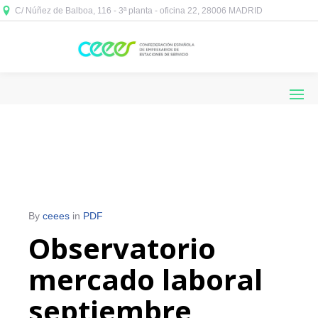
C/ Núñez de Balboa, 116 - 3ª planta - oficina 22, 28006 MADRID



By
ceees
in
PDF
Observatorio
mercado laboral
septiembre