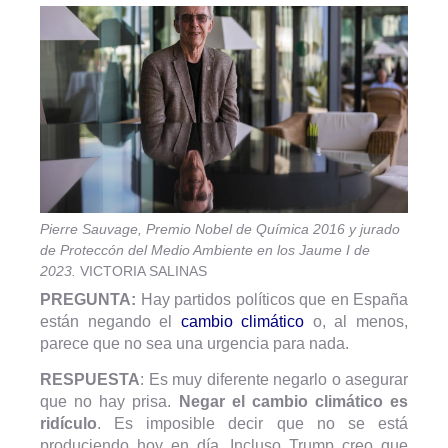
Pierre Sauvage, Premio Nobel de Química 2016 y jurado
de Proteccón del Medio Ambiente en los Jaume I de
2023.
VICTORIA SALINAS
PREGUNTA:
Hay partidos políticos que en España
están negando el
cambio climático
o, al menos,
parece que no sea una urgencia para nada.
RESPUESTA
: Es muy diferente negarlo o asegurar
que no hay prisa.
Negar el cambio climático es
ridículo
. Es imposible decir que no se está
produciendo hoy en día. Incluso Trump creo que