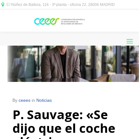
C/ Núñez de Balboa, 116 - 3ª planta - oficina 22, 28006 MADRID



By
ceees
in
Noticias
P. Sauvage: «Se
dijo que el coche