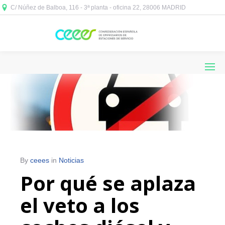
C/ Núñez de Balboa, 116 - 3ª planta - oficina 22, 28006 MADRID



By
ceees
in
Noticias
Por qué se aplaza
el veto a los