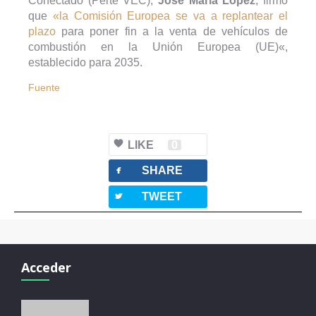
Conectado (Perte VEC),
José María López
, firmó
que
«la Comisión Europea se va a replantear el
plazo
para poner fin a la venta de vehículos de
combustión en la Unión Europea (UE)«,
establecido para 2035.
Fuente
LIKE
0
facebook
SHARE
twitterbird
TWEET
Acceder