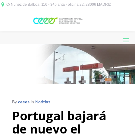
C/ Núñez de Balboa, 116 - 3ª planta - oficina 22, 28006 MADRID



By
ceees
in
Noticias
Portugal bajará
de nuevo el