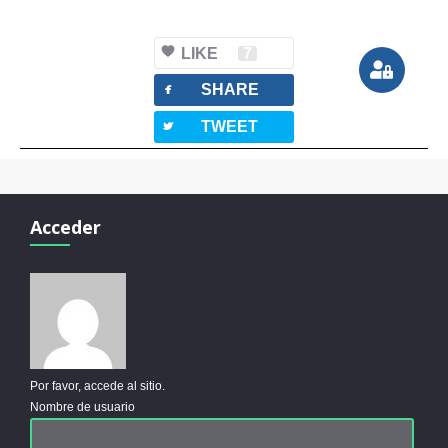
LIKE
7
facebook
SHARE
twitterbird
TWEET
Acceder
Por favor, accede al sitio.
Nombre de usuario