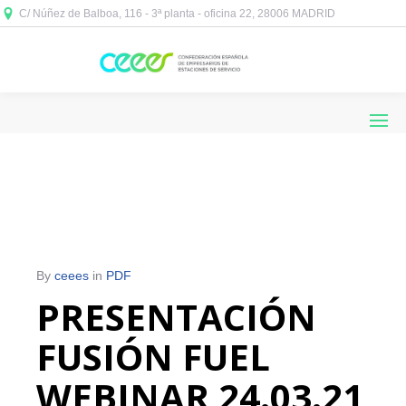
C/ Núñez de Balboa, 116 - 3ª planta - oficina 22, 28006 MADRID



By
ceees
in
PDF
PRESENTACIÓN
FUSIÓN FUEL
WEBINAR 24.03.21