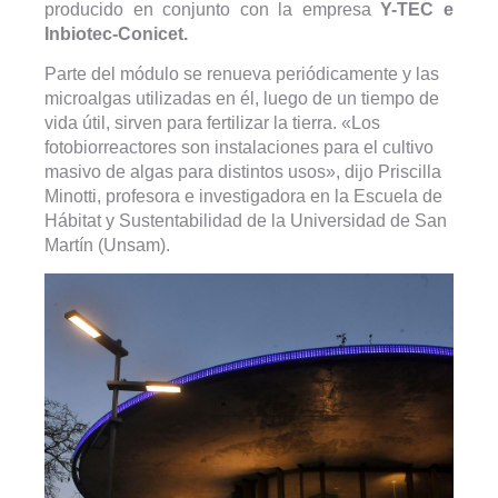
producido en conjunto con la empresa
Y-TEC e
Inbiotec-Conicet.
Parte del módulo se renueva periódicamente y las
microalgas utilizadas en él, luego de un tiempo de
vida útil, sirven para fertilizar la tierra. «Los
fotobiorreactores son instalaciones para el cultivo
masivo de algas para distintos usos», dijo Priscilla
Minotti, profesora e investigadora en la Escuela de
Hábitat y Sustentabilidad de la Universidad de San
Martín (Unsam).