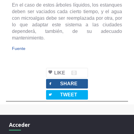
En el caso de estos árboles líquidos, los estanques
deben ser vaciados cada cierto tiempo, y el agua
con microalgas debe ser reemplazada por otra, por
lo que adaptar este sistema a las ciudades
dependerá, también, de su adecuado
mantenimiento.
Fuente
LIKE
0
facebook
SHARE
twitterbird
TWEET
Acceder