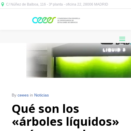
C/ Núñez de Balboa, 116 - 3ª planta - oficina 22, 28006 MADRID



By
ceees
in
Noticias
Qué son los
«árboles líquidos»