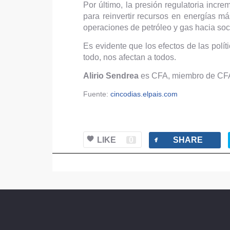
Por último, la presión regulatoria incre
para reinvertir recursos en energías má
operaciones de petróleo y gas hacia so
Es evidente que los efectos de las polít
todo, nos afectan a todos.
Alirio Sendrea
es CFA, miembro de CFA 
Fuente:
cincodias.elpais.com
facebook
LIKE
0
SHARE