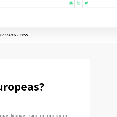



Contacto / RRSS
europeas?
ías limpias, sino en operar en