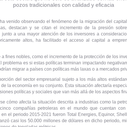
pozos tradicionales con calidad y eficacia
ha venido observando el fenómeno de la migración del capital
sas, destacan y se citan el incremento de la presión sobr
, junto a una mayor atención de los inversores a consideracio
ricamente altos, ha facilitado el acceso al capital a emp
 fines nobles, como el incremento de la protección de los inv
El problema es si estas políticas terminan impactando negativam
 podrían migrar a países con políticas más laxas o a mercados p
proporción del sector empresarial sujeto a los más altos estánd
cos de la economía en su conjunto. Esta situación afectaría espec
esiones políticas y sociales que van más allá de los aspectos fin
arse cómo afecta la situación descrita a industrias como la pe
cinco compañías petroleras en el mundo que cuentan con
 en el periodo 2015-2021 fueron Total Energies, Equinor, Shell
canzó casi los 50.000 millones de dólares en dicho periodo, 
ones de toneladas métricas.