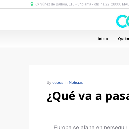
C/ Núñez de Balboa, 116 - 3ª planta - oficina 22, 28006 M
Inicio
Quié
By
ceees
in
Noticias
¿Qué va a pas
Europa se afana en perseguir 