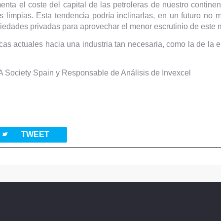
menta el coste del capital de las petroleras de nuestro contin
s limpias. Esta tendencia podría inclinarlas, en un futuro no m
ciedades privadas para aprovechar el menor escrutinio de este
icas actuales hacia una industria tan necesaria, como la de la e
Society Spain y Responsable de Análisis de Invexcel
twitterbird
TWEET