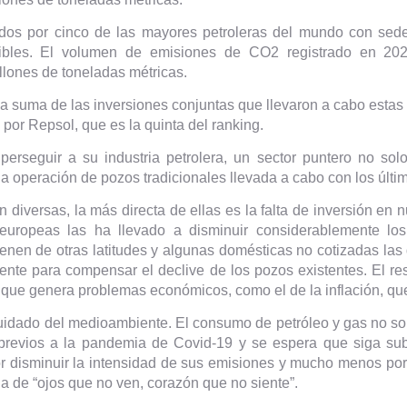
ados por cinco de las mayores petroleras del mundo con se
xibles. El volumen de emisiones de CO2 registrado en 20
llones de toneladas métricas.
 la suma de las inversiones conjuntas que llevaron a cabo esta
 por Repsol, que es la quinta del ranking.
erseguir a su industria petrolera, un sector puntero no so
a operación de pozos tradicionales llevada a cabo con los últim
 diversas, la más directa de ellas es la falta de inversión en 
 europeas las ha llevado a disminuir considerablemente lo
enen de otras latitudes y algunas domésticas no cotizadas las
ente para compensar el declive de los pozos existentes. El res
, que genera problemas económicos, como el de la inflación, que
cuidado del medioambiente. El consumo de petróleo y gas no s
previos a la pandemia de Covid-19 y se espera que siga subie
 disminuir la intensidad de sus emisiones y mucho menos por i
ia de “ojos que no ven, corazón que no siente”.