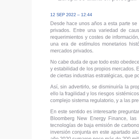
12 SEP 2022 – 12:44
Desde hace unos años a esta parte se 
privados. Entre una variedad de cau
requerimientos y costes de información
una era de estímulos monetarios histó
mercados privados.
No cabe duda de que todo esto obedece a
y estabilidad de los propios mercados. 
de ciertas industrias estratégicas, que
Así, sin advertirlo, se disminuiría la 
ello la fragilidad y los riesgos sistémi
complejo sistema regulatorio, y a las pr
En este sentido es interesarte pregunt
Bloomberg New Energy Finance, las 
tecnologías de baja emisión de carbono
inversión conjunta en este apartado al
año 2020 sumaron poco más de 200 mill