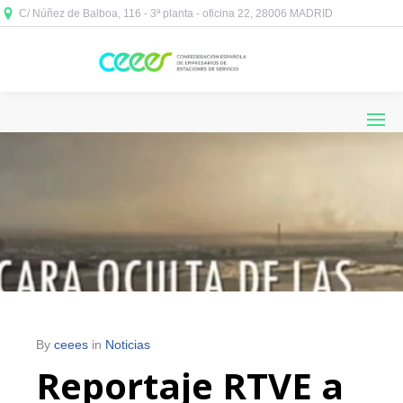
C/ Núñez de Balboa, 116 - 3ª planta - oficina 22, 28006 MADRID



By
ceees
in
Noticias
Reportaje RTVE a