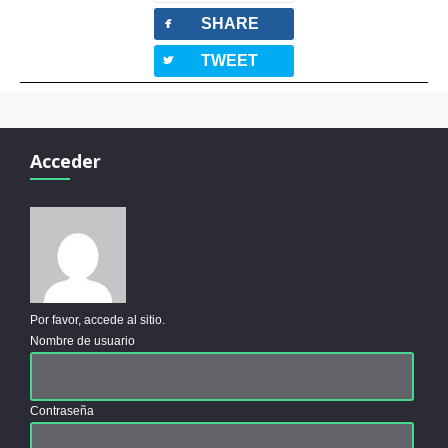
facebook
SHARE
twitterbird
TWEET
Acceder
Por favor, accede al sitio.
Nombre de usuario
Contraseña