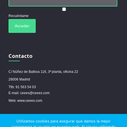
Recuérdame
Contacto
C/ Núñez de Balboa 116, 3ª planta, oficina 22
28006 Madrid
Tlfs: 91 563 54 03
E-mail: ceees@ceees.com
Web: www.ceees.com
Utilizamos cookies para asegurar que damos la mejor
© 2017 Ceees - Sitio web desarrollado por
espa.es
-
Aviso legal
-
Política de
experiencia al usuario en nuestra web. Si sigues utilizando