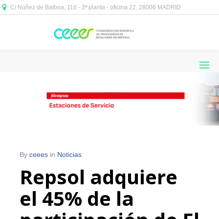
C/ Núñez de Balboa, 116 - 3ª planta - oficina 22, 28006 MADRID



By
ceees
in
Noticias
Repsol adquiere
el 45% de la