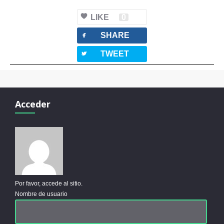
LIKE
0
facebook
SHARE
twitterbird
TWEET
Acceder
Por favor, accede al sitio.
Nombre de usuario