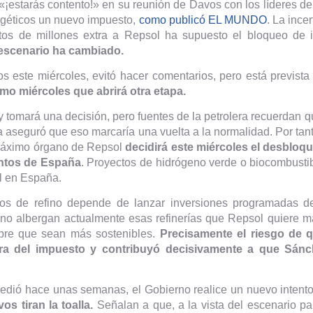
«¡estarás contento!» en su reunión de Davos con los líderes del
rgéticos un nuevo impuesto,
como publicó EL MUNDO
. La ince
os de millones extra a Repsol ha supuesto el bloqueo de 
 escenario ha cambiado.
s este miércoles, evitó hacer comentarios, pero está previst
imo miércoles que abrirá otra etapa.
 y tomará una decisión, pero fuentes de la petrolera recuerdan
 aseguró que eso marcaría una vuelta a la normalidad. Por tan
 máximo órgano de Repsol
decidirá este miércoles el desbloq
untos de España
. Proyectos de hidrógeno verde o biocombustib
ol en España.
tros de refino depende de lanzar inversiones programadas 
lano albergan actualmente esas refinerías que Repsol quiere 
mpre que sean más sostenibles.
Precisamente el riesgo de qu
tra del impuesto y contribuyó decisivamente a que Sánc
edió hace unas semanas, el Gobierno realice un nuevo intent
 tiran la toalla.
Señalan a que, a la vista del escenario pa