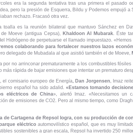
ércoles era la segunda tentativa tras una primera el pasado 
dea, pero la presión de Esquerra, Bildu y Podemos empujó a S
iaban rechazo. Fracasó otra vez.
 la toalla es la reunión bilateral que mantuvo Sánchez en D
o de Moeve (antigua Cepsa),
Khaldoon Al Mubarak
. Éste t
 del Hidrógeno de perpetuarse el llamado impuestazo. «Hemos 
remos colaborando para fortalecer nuestros lazos económ
ero delegado de Mubadala al que asistió también el de Moeve,
M
lla por no arrinconar prematuramente a los combustibles fósile
 más rápida de bajar emisiones que intentar un prematuro desp
, el comisario europeo de Energía
, Dan Jorgensen
, Imaz rei
obierno español ha sido adalid.
«Estamos tomando decisiones
s eléctricos de China
», alertó Imaz. «Necesitamos un c
ción de emisiones de CO2. Pero al mismo tiempo, como Draghi
ría de Cartagena de Repsol logra, con su producción de c
parque eléctrico
automovilístico español, que es muy limitad
ibles sostenibles a gran escala, Repsol ha invertido 250 mill