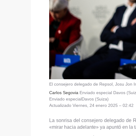
El consejero delegado de Repsol, Josu Jon 
Carlos Segovia
Enviado especial Davos (Sui
Enviado especialDavos (Suiza)
Actualizado
Viernes, 24 enero 2025 – 02:42
La sonrisa del consejero delegado de 
«mirar hacia adelante» ya apuntó en la t