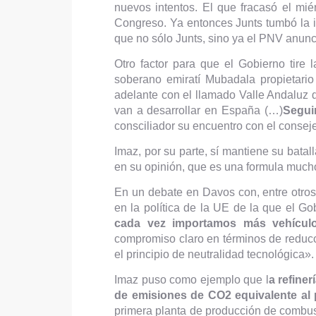
nuevos intentos. El que fracasó el mi
Congreso. Ya entonces Junts tumbó la i
que no sólo Junts, sino ya el PNV anunc
Otro factor para que el Gobierno tire
soberano emiratí Mubadala propietari
adelante con el llamado Valle Andaluz
van a desarrollar en España (…)
Segui
consciliador su encuentro con el consej
Imaz, por su parte, sí mantiene su bata
en su opinión, que es una formula mucho
En un debate en Davos con, entre otros
en la política de la UE de la que el G
cada vez importamos más vehículo
compromiso claro en términos de reduc
el principio de neutralidad tecnológica».
Imaz puso como ejemplo que l
a refine
de emisiones de CO2 equivalente al 
primera planta de producción de combust