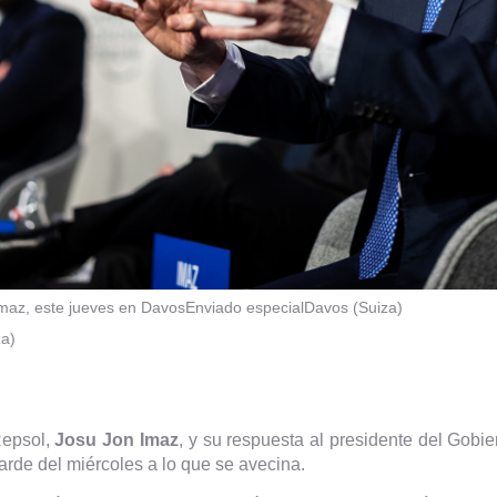
Imaz, este jueves en Davos
Enviado especial
Davos (Suiza)
za)
Repsol,
Josu Jon Imaz
, y su respuesta al presidente del Gobi
arde del miércoles a lo que se avecina.