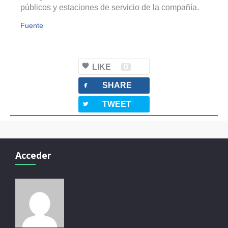
públicos y estaciones de servicio de la compañía.
Fuente
LIKE
0
facebook
SHARE
twitterbird
TWEET
Acceder