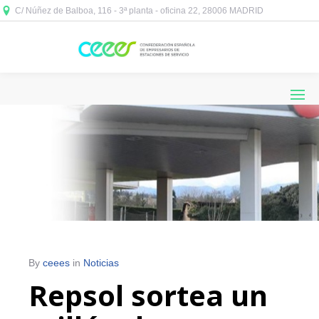
C/ Núñez de Balboa, 116 - 3ª planta - oficina 22, 28006 MADRID



By
ceees
in
Noticias
Repsol sortea un