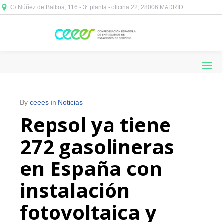
C/ Núñez de Balboa, 116 - 3ª planta - oficina 22, 28006 MADRID



By
ceees
in
Noticias
Repsol ya tiene
272 gasolineras
en España con
instalación
fotovoltaica y