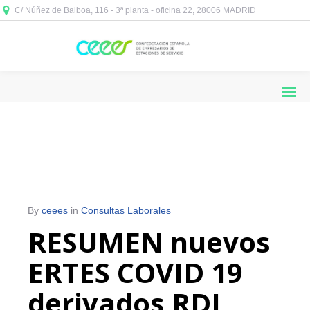
C/ Núñez de Balboa, 116 - 3ª planta - oficina 22, 28006 MADRID



By
ceees
in
Consultas Laborales
RESUMEN nuevos
ERTES COVID 19
derivados RDL