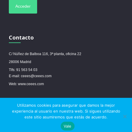
Contacto
C/ Núñez de Balboa 116, 3ª planta, oficina 22
28006 Madrid
Tlfs: 91 563 54 03
E-mail: ceees@ceees.com
Web: www.ceees.com
Utilizamos cookies para asegurar que damos la mejor
© 2017 Ceees - Sitio web desarrollado por
espa.es
-
Aviso legal
-
Política de
experiencia al usuario en nuestra web. Si sigues utilizando
cookies
este sitio asumiremos que estás de acuerdo.



Vale