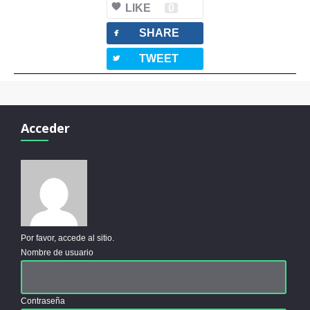
LIKE
0
facebook
SHARE
twitterbird
TWEET
Acceder
Por favor, accede al sitio.
Nombre de usuario
Contraseña