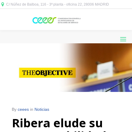
C/ Núñez de Balboa, 116 - 3ª planta - oficina 22, 28006 MADRID



By
ceees
in
Noticias
Ribera elude su