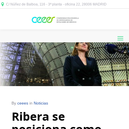
C/ Núñez de Balboa, 116 - 3ª planta - oficina 22, 28006 MADRID



By
ceees
in
Noticias
Ribera se
posiciona como