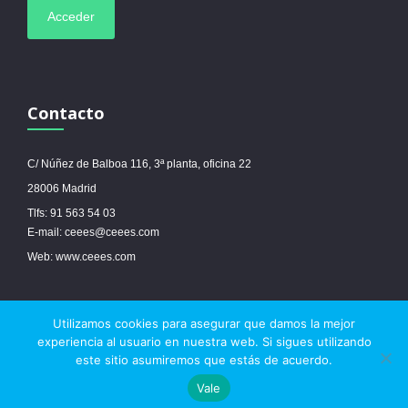
Contacto
C/ Núñez de Balboa 116, 3ª planta, oficina 22
28006 Madrid
Tlfs: 91 563 54 03
E-mail: ceees@ceees.com
Web: www.ceees.com
Utilizamos cookies para asegurar que damos la mejor
© 2017 Ceees - Sitio web desarrollado por
espa.es
-
Aviso legal
-
Política de
experiencia al usuario en nuestra web. Si sigues utilizando
cookies
este sitio asumiremos que estás de acuerdo.



Vale