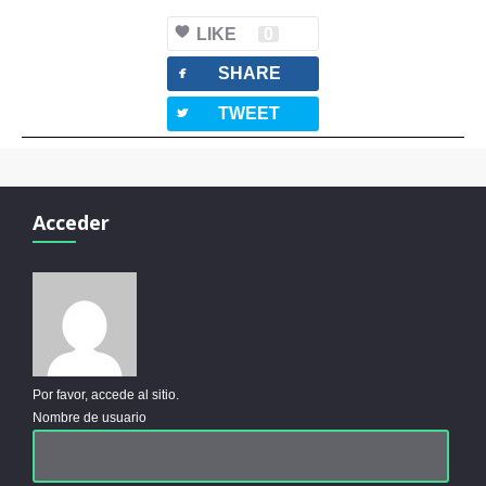
LIKE
0
facebook
SHARE
twitterbird
TWEET
Acceder
Por favor, accede al sitio.
Nombre de usuario