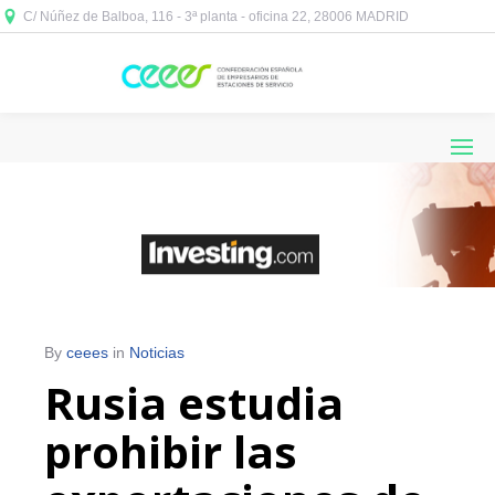
C/ Núñez de Balboa, 116 - 3ª planta - oficina 22, 28006 MADRID



By
ceees
in
Noticias
Rusia estudia
prohibir las