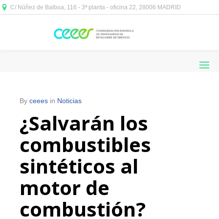
C/ Núñez de Balboa, 116 - 3ª planta - oficina 22, 28006 MADRID



By
ceees
in
Noticias
¿Salvarán los
combustibles
sintéticos al
motor de
combustión?