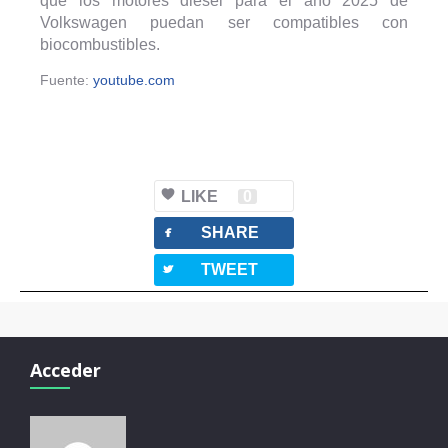
que los motores diésel para el año 2025 de
Volkswagen puedan ser compatibles con
biocombustibles.
Fuente:
youtube.com
LIKE
0
facebook
SHARE
twitterbird
TWEET
Acceder