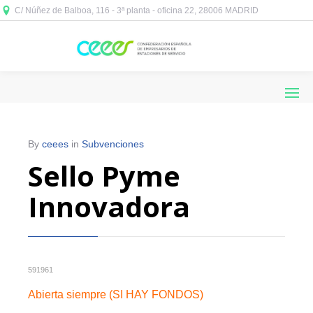
C/ Núñez de Balboa, 116 - 3ª planta - oficina 22, 28006 MADRID



By
ceees
in
Subvenciones
Sello Pyme
Innovadora
591961
Abierta siempre (SI HAY FONDOS)