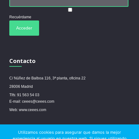
Recuérdame
Contacto
C/ Núñez de Balboa 116, 3ª planta, oficina 22
28006 Madrid
Tlfs: 91 563 54 03
E-mail: ceees@ceees.com
Web: www.ceees.com
Utilizamos cookies para asegurar que damos la mejor
© 2017 Ceees - Sitio web desarrollado por
espa.es
-
Aviso legal
-
Política de
experiencia al usuario en nuestra web. Si sigues utilizando