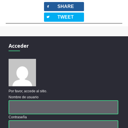
facebook
SHARE
twitterbird
TWEET
Acceder
Por favor, accede al sitio.
Nombre de usuario
Contraseña