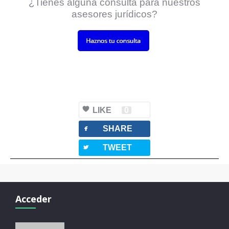
¿Tienes alguna consulta para nuestros
asesores jurídicos?
LIKE
0
facebook
SHARE
twitterbird
TWEET
Acceder