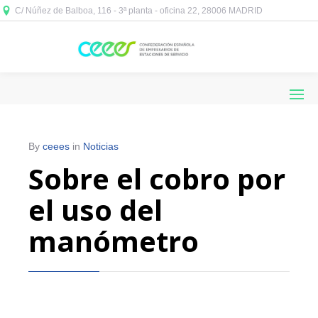
C/ Núñez de Balboa, 116 - 3ª planta - oficina 22, 28006 MADRID



By
ceees
in
Noticias
Sobre el cobro por
el uso del
manómetro