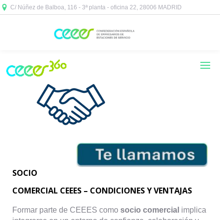
C/ Núñez de Balboa, 116 - 3ª planta - oficina 22, 28006 MADRID



SOCIO
COMERCIAL CEEES – CONDICIONES Y VENTAJAS
Formar parte de CEEES como
socio comercial
implica