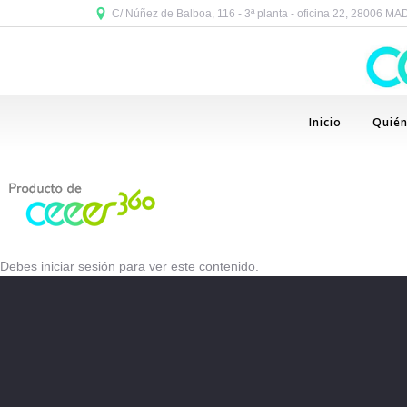
C/ Núñez de Balboa, 116 - 3ª planta - oficina 22, 28006 M
Inicio
Quié
Debes iniciar sesión para ver este contenido.