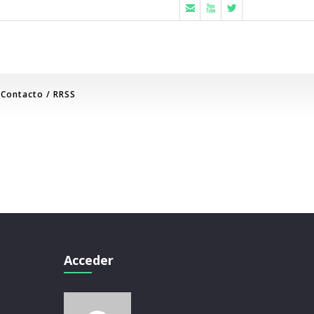



Contacto / RRSS
Acceder